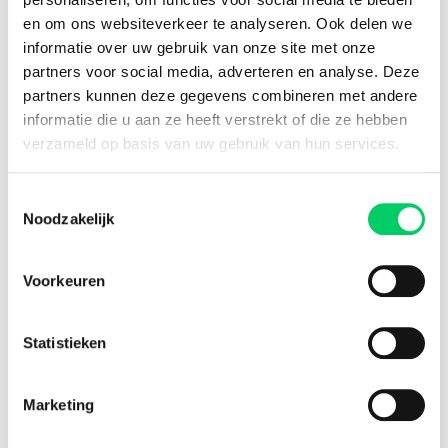
en om ons websiteverkeer te analyseren. Ook delen we
informatie over uw gebruik van onze site met onze
Facebook
Instagram
partners voor social media, adverteren en analyse. Deze
partners kunnen deze gegevens combineren met andere
informatie die u aan ze heeft verstrekt of die ze hebben
Festival Travel
verzameld op basis van uw gebruik van hun services.
About us
Partners
Toestemmingsselectie
Affiliate
Noodzakelijk
Press
Newsletter
Voorkeuren
Information
Group travel
Sziget Express
Statistieken
Bus travel
Experience
Marketing
Need any assistance?