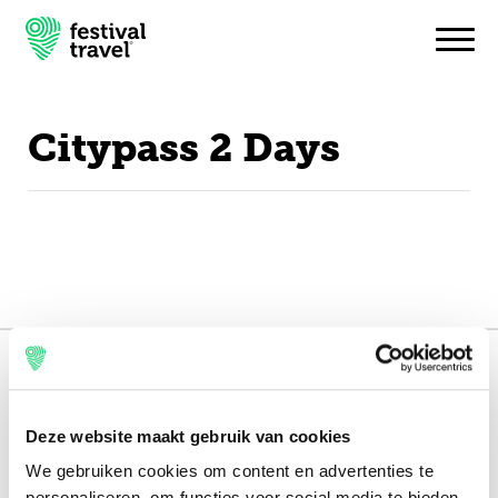
Citypass 2 Days
Festivals
Travel
Experience
Contact
151.000+ travellers
English
+15 years experience
Deze website maakt gebruik van cookies
8.8 from our
reviews
We gebruiken cookies om content en advertenties te
personaliseren, om functies voor social media te bieden