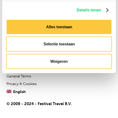
Contact us via our
customer
service
Details tonen
Company details
Festival Travel BV
Alles toestaan
Isolatorweg 36
1014AS
Selectie toestaan
Weigeren
General Terms
Privacy & Cookies
English
© 2009 - 2024 - Festival Travel B.V.