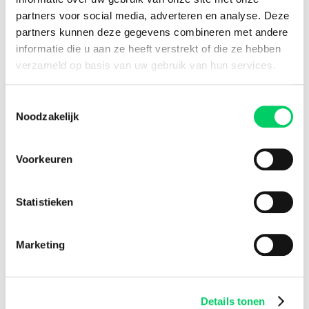
8.8 from our
reviews
partners voor social media, adverteren en analyse. Deze
partners kunnen deze gegevens combineren met andere
informatie die u aan ze heeft verstrekt of die ze hebben
verzameld op basis van uw gebruik van hun services.
Facebook
Instagram
Toestemmingsselectie
Festival Travel
Noodzakelijk
About us
Partners
Voorkeuren
Affiliate
Press
Newsletter
Statistieken
Information
Group travel
Marketing
Sziget Express
Bus travel
Experience
Details tonen