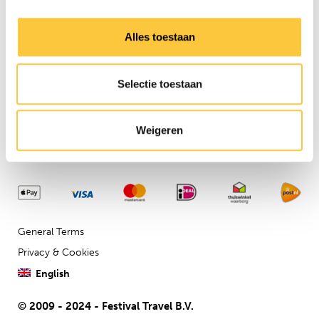
Need any assistance?
Contact us via our
customer
Alles toestaan
service
Company details
Selectie toestaan
Festival Travel BV
Isolatorweg 36
1014AS
Weigeren
General Terms
Privacy & Cookies
English
© 2009 - 2024 - Festival Travel B.V.