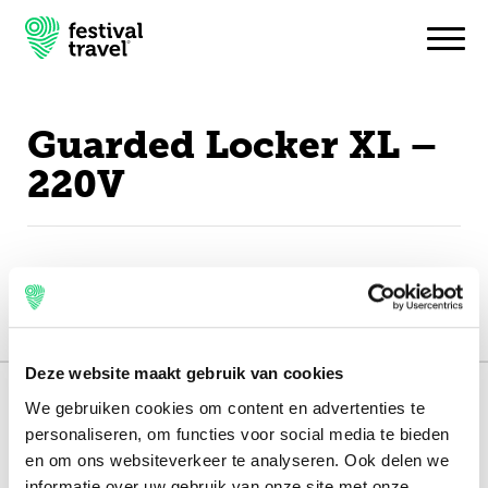
Guarded Locker XL –
Festivals
220V
Travel
Experience
Contact
English
Deze website maakt gebruik van cookies
We gebruiken cookies om content en advertenties te
151.000+ travellers
personaliseren, om functies voor social media te bieden
+15 years experience
en om ons websiteverkeer te analyseren. Ook delen we
informatie over uw gebruik van onze site met onze