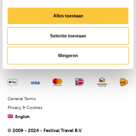
Need any assistance?
Contact us via our
customer
Alles toestaan
service
Company details
Selectie toestaan
Festival Travel BV
Isolatorweg 36
1014AS
Weigeren
General Terms
Privacy & Cookies
English
© 2009 - 2024 - Festival Travel B.V.