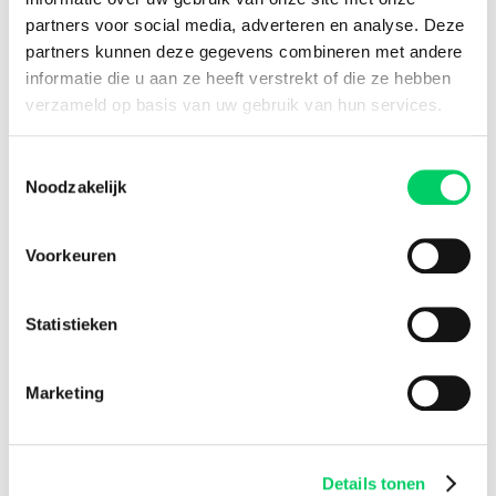
8.8 from our
reviews
partners voor social media, adverteren en analyse. Deze
partners kunnen deze gegevens combineren met andere
informatie die u aan ze heeft verstrekt of die ze hebben
verzameld op basis van uw gebruik van hun services.
Facebook
Instagram
Toestemmingsselectie
Festival Travel
Noodzakelijk
About us
Partners
Voorkeuren
Affiliate
Press
Newsletter
Statistieken
Information
Group travel
Marketing
Sziget Express
Bus travel
Experience
Details tonen