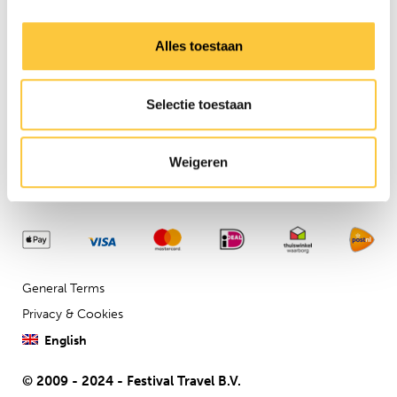
Need any assistance?
Contact us via our
customer
Alles toestaan
service
Company details
Selectie toestaan
Festival Travel BV
Isolatorweg 36
1014AS
Weigeren
General Terms
Privacy & Cookies
English
© 2009 - 2024 - Festival Travel B.V.