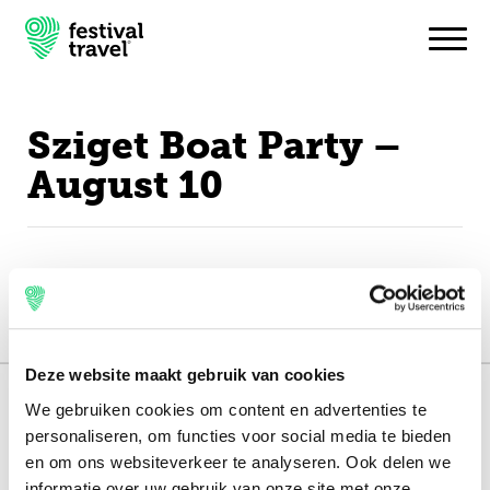
Sziget Boat Party –
Festivals
August 10
Travel
Experience
Contact
English
Deze website maakt gebruik van cookies
We gebruiken cookies om content en advertenties te
151.000+ travellers
personaliseren, om functies voor social media te bieden
+15 years experience
en om ons websiteverkeer te analyseren. Ook delen we
informatie over uw gebruik van onze site met onze