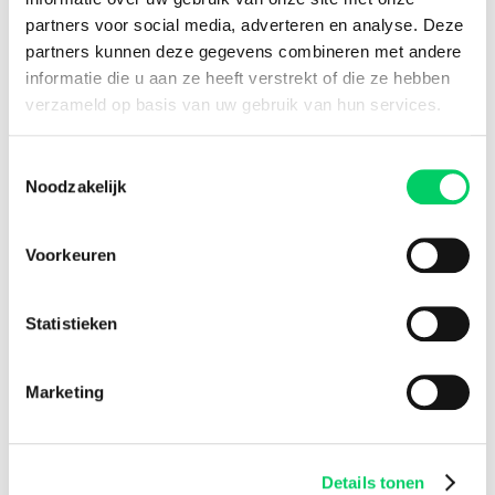
8.8 from our
reviews
partners voor social media, adverteren en analyse. Deze
partners kunnen deze gegevens combineren met andere
informatie die u aan ze heeft verstrekt of die ze hebben
verzameld op basis van uw gebruik van hun services.
Facebook
Instagram
Toestemmingsselectie
Festival Travel
Noodzakelijk
About us
Partners
Voorkeuren
Affiliate
Press
Newsletter
Statistieken
Information
Group travel
Marketing
Sziget Express
Bus travel
Experience
Details tonen