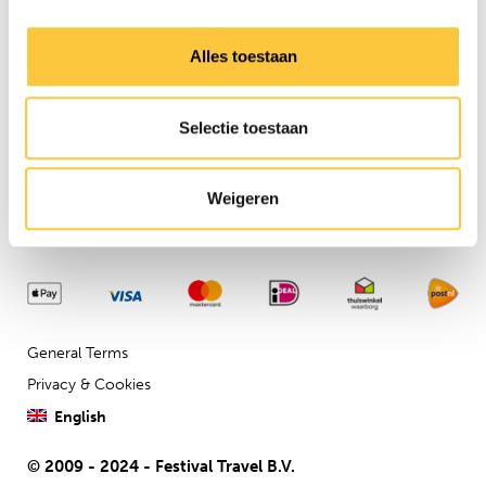
Need any assistance?
Contact us via our
customer
Alles toestaan
service
Company details
Selectie toestaan
Festival Travel BV
Isolatorweg 36
1014AS
Weigeren
General Terms
Privacy & Cookies
English
© 2009 - 2024 - Festival Travel B.V.