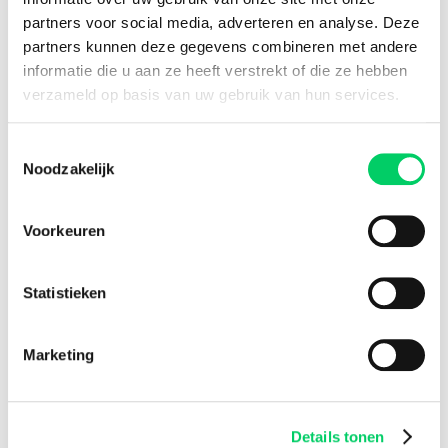
8.8 from our
reviews
partners voor social media, adverteren en analyse. Deze
partners kunnen deze gegevens combineren met andere
informatie die u aan ze heeft verstrekt of die ze hebben
verzameld op basis van uw gebruik van hun services.
Facebook
Instagram
Toestemmingsselectie
Festival Travel
Noodzakelijk
About us
Partners
Voorkeuren
Affiliate
Press
Newsletter
Statistieken
Information
Group travel
Marketing
Sziget Express
Bus travel
Experience
Details tonen