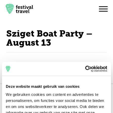
Sziget Boat Party –
Festivals
August 13
Travel
Experience
Contact
English
Deze website maakt gebruik van cookies
We gebruiken cookies om content en advertenties te
151.000+ travellers
personaliseren, om functies voor social media te bieden
+15 years experience
en om ons websiteverkeer te analyseren. Ook delen we
informatie over uw gebruik van onze site met onze