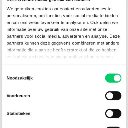
151.000+ travellers
We gebruiken cookies om content en advertenties te
personaliseren, om functies voor social media te bieden
+15 years experience
en om ons websiteverkeer te analyseren. Ook delen we
8.8 from our
reviews
informatie over uw gebruik van onze site met onze
partners voor social media, adverteren en analyse. Deze
partners kunnen deze gegevens combineren met andere
informatie die u aan ze heeft verstrekt of die ze hebben
Facebook
Instagram
verzameld op basis van uw gebruik van hun services.
Festival Travel
Toestemmingsselectie
Noodzakelijk
About us
Partners
Affiliate
Voorkeuren
Press
Newsletter
Statistieken
Information
Group travel