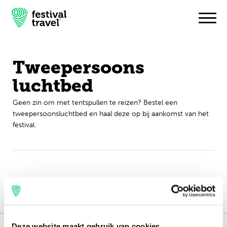
Tweepersoons
Festivals
luchtbed
Travel
Geen zin om met tentspullen te reizen? Bestel een
tweepersoonsluchtbed en haal deze op bij aankomst van het
Experience
festival.
Contact
English
Deze website maakt gebruik van cookies