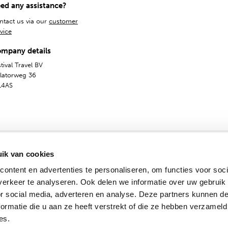
ed any assistance?
ntact us via our
customer
vice
mpany details
tival Travel BV
olatorweg 36
14AS
ik van cookies
ontent en advertenties te personaliseren, om functies voor soci
erkeer te analyseren. Ook delen we informatie over uw gebruik
General Terms
Privacy & Cookies
English
or social media, adverteren en analyse. Deze partners kunnen 
© 2009 - 2024 - Festival Travel B.V.
ormatie die u aan ze heeft verstrekt of die ze hebben verzameld
es.