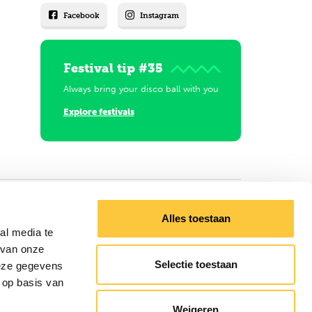
Facebook
Instagram
Festival tip #35
Always bring your disco ball with you
Explore festivals
Alles toestaan
al media te
 van onze
Selectie toestaan
deze gegevens
 op basis van
Weigeren