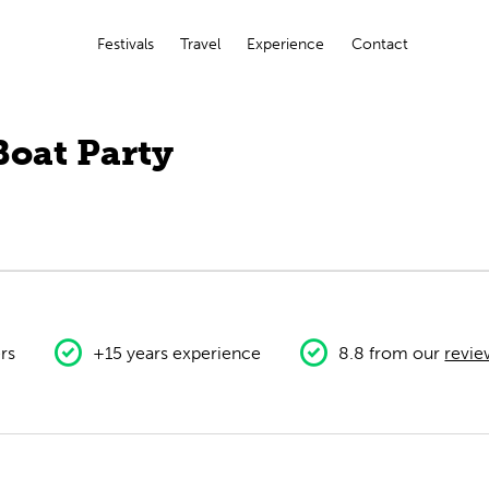
Festivals
Travel
Experience
Contact
Boat Party
rs
+15 years experience
8.8 from our
revie