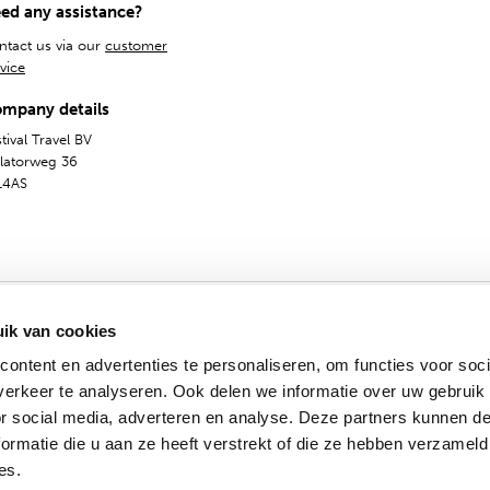
ed any assistance?
ntact us via our
customer
vice
mpany details
tival Travel BV
olatorweg 36
14AS
ik van cookies
ontent en advertenties te personaliseren, om functies voor soci
erkeer te analyseren. Ook delen we informatie over uw gebruik
General Terms
Privacy & Cookies
English
or social media, adverteren en analyse. Deze partners kunnen 
© 2009 - 2024 - Festival Travel B.V.
ormatie die u aan ze heeft verstrekt of die ze hebben verzameld
es.