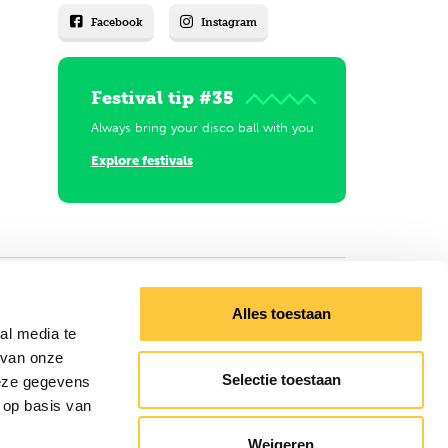
Facebook
Instagram
Festival tip #35
Always bring your disco ball with you
Explore festivals
Alles toestaan
al media te
 van onze
Selectie toestaan
deze gegevens
 op basis van
Weigeren