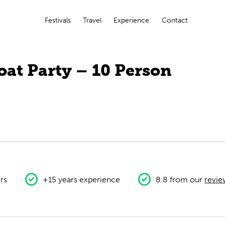
Festivals
Travel
Experience
Contact
oat Party – 10 Person
rs
+15 years experience
8.8 from our
revie