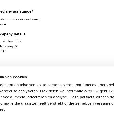
ed any assistance?
ntact us via our
customer
vice
mpany details
tival Travel BV
olatorweg 36
14AS
ik van cookies
ontent en advertenties te personaliseren, om functies voor soci
erkeer te analyseren. Ook delen we informatie over uw gebruik
or social media, adverteren en analyse. Deze partners kunnen 
General Terms
Privacy & Cookies
English
ormatie die u aan ze heeft verstrekt of die ze hebben verzameld
es.
© 2009 - 2024 - Festival Travel B.V.