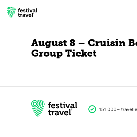
August 8 – Cruisin B
Group Ticket
Festivals
Travel
Experience
Contact
151.000+ travelle
English