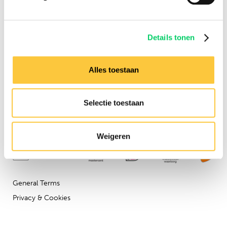
Experience
Need any assistance?
Details tonen
Contact us via our
customer
service
Alles toestaan
Company details
Festival Travel BV
Isolatorweg 36
Selectie toestaan
1014AS
Weigeren
General Terms
Privacy & Cookies