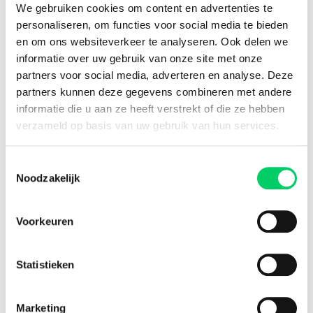
+15 years experience
We gebruiken cookies om content en advertenties te
personaliseren, om functies voor social media te bieden
8.8 from our
reviews
en om ons websiteverkeer te analyseren. Ook delen we
informatie over uw gebruik van onze site met onze
partners voor social media, adverteren en analyse. Deze
partners kunnen deze gegevens combineren met andere
Facebook
Instagram
informatie die u aan ze heeft verstrekt of die ze hebben
verzameld op basis van uw gebruik van hun services.
Festival Travel
About us
Toestemmingsselectie
Partners
Noodzakelijk
Affiliate
Press
Voorkeuren
Newsletter
Information
Statistieken
Group travel
Sziget Express
Bus travel
Marketing