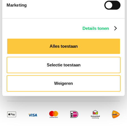
Information
Marketing
Group travel
Sziget Express
Bus travel
Details tonen
Experience
Need any assistance?
Alles toestaan
Contact us via our
customer
service
Selectie toestaan
Company details
Festival Travel BV
Isolatorweg 36
Weigeren
1014AS