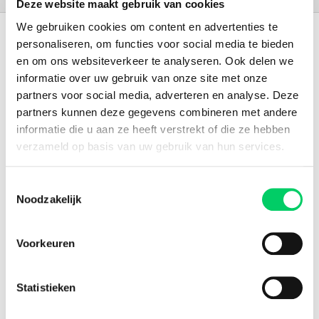
Deze website maakt gebruik van cookies
We gebruiken cookies om content en advertenties te
151.000+ travellers
personaliseren, om functies voor social media te bieden
en om ons websiteverkeer te analyseren. Ook delen we
+15 years experience
informatie over uw gebruik van onze site met onze
partners voor social media, adverteren en analyse. Deze
8.8 from our
reviews
partners kunnen deze gegevens combineren met andere
informatie die u aan ze heeft verstrekt of die ze hebben
verzameld op basis van uw gebruik van hun services.
Facebook
Instagram
Toestemmingsselectie
Noodzakelijk
Festival Travel
About us
Voorkeuren
Partners
Affiliate
Press
Statistieken
Newsletter