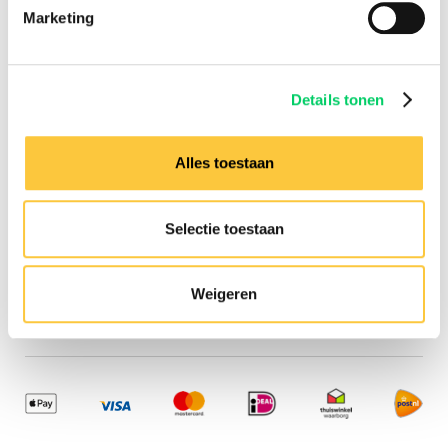
Information
Marketing
Group travel
Sziget Express
Bus travel
Details tonen
Experience
Need any assistance?
Alles toestaan
Contact us via our
customer
service
Selectie toestaan
Company details
Festival Travel BV
Isolatorweg 36
Weigeren
1014AS