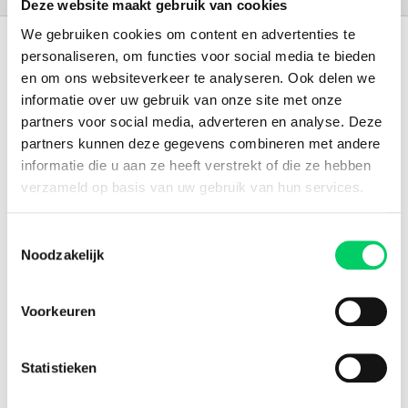
Deze website maakt gebruik van cookies
We gebruiken cookies om content en advertenties te
151.000+ travellers
personaliseren, om functies voor social media te bieden
en om ons websiteverkeer te analyseren. Ook delen we
+15 years experience
informatie over uw gebruik van onze site met onze
partners voor social media, adverteren en analyse. Deze
8.8 from our
reviews
partners kunnen deze gegevens combineren met andere
informatie die u aan ze heeft verstrekt of die ze hebben
verzameld op basis van uw gebruik van hun services.
Facebook
Instagram
Toestemmingsselectie
Noodzakelijk
Festival Travel
About us
Voorkeuren
Partners
Affiliate
Press
Statistieken
Newsletter