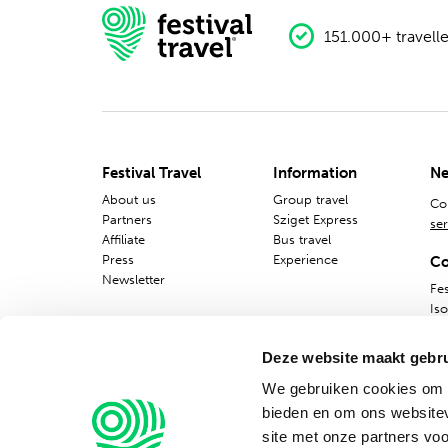
151.000+ travelle
Festival Travel
Information
Ne
About us
Group travel
Co
Partners
Sziget Express
ser
Affiliate
Bus travel
Press
Experience
Co
Newsletter
Fes
Is
10
Deze website maakt gebru
We gebruiken cookies om c
bieden en om ons websitev
site met onze partners vo