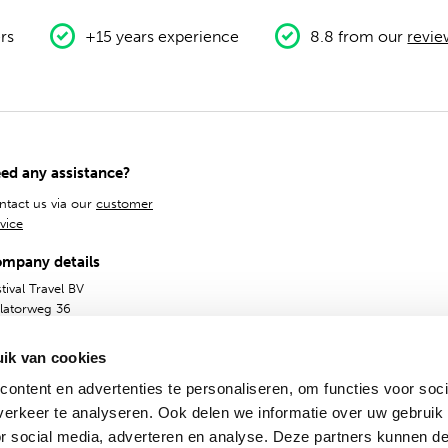
rs
+15 years experience
8.8 from our
revie
ed any assistance?
ntact us via our
customer
vice
mpany details
tival Travel BV
olatorweg 36
14AS
ik van cookies
ontent en advertenties te personaliseren, om functies voor soci
erkeer te analyseren. Ook delen we informatie over uw gebruik
or social media, adverteren en analyse. Deze partners kunnen 