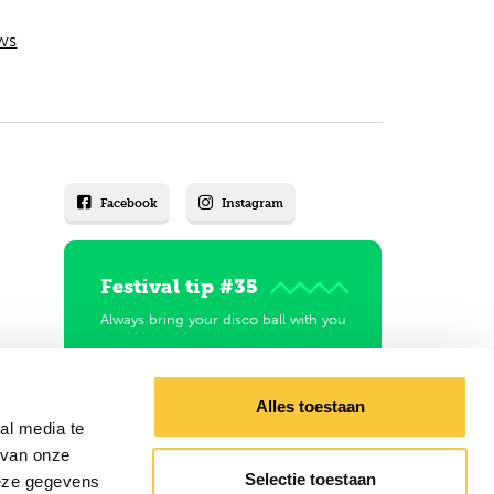
ws
Facebook
Instagram
Festival tip #35
Always bring your disco ball with you
Explore festivals
Alles toestaan
al media te
 van onze
Selectie toestaan
deze gegevens