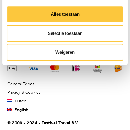
Contact us via our
customer
service
Alles toestaan
Company details
Festival Travel BV
Selectie toestaan
Isolatorweg 36
1014AS
Weigeren
General Terms
Privacy & Cookies
Dutch
English
© 2009 - 2024 - Festival Travel B.V.