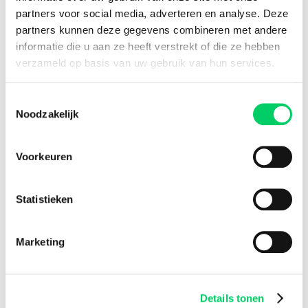
partners voor social media, adverteren en analyse. Deze
partners kunnen deze gegevens combineren met andere
informatie die u aan ze heeft verstrekt of die ze hebben
Facebook
Instagram
verzameld op basis van uw gebruik van hun services.
Festival Travel
Toestemmingsselectie
About us
Noodzakelijk
Partners
Affiliate
Press
Voorkeuren
Newsletter
Information
Statistieken
Group travel
Sziget Express
Marketing
Bus travel
Experience
Need any assistance?
Details tonen