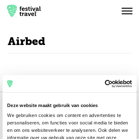
Airbed
Festivals
Travel
Experience
Contact
151.000+ travellers
Deze website maakt gebruik van cookies
Dutch
We gebruiken cookies om content en advertenties te
+15 years experience
English
personaliseren, om functies voor social media te bieden
8.8 from our
reviews
en om ons websiteverkeer te analyseren. Ook delen we
informatie over uw gebruik van onze site met onze