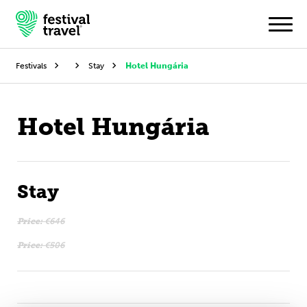
Festivals
Stay
Hotel Hungária
Festivals
Hotel Hungária
Travel
Experience
Stay
Contact
Price:
€646
Dutch
Price:
€506
English