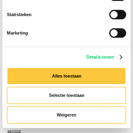
Facebook
Instagram
Statistieken
Festival Travel
Marketing
About us
Partners
Affiliate
Press
Details tonen
Newsletter
Information
Alles toestaan
Group travel
Sziget Express
Selectie toestaan
Bus travel
Experience
Need any assistance?
Weigeren
Contact us via our
customer
service