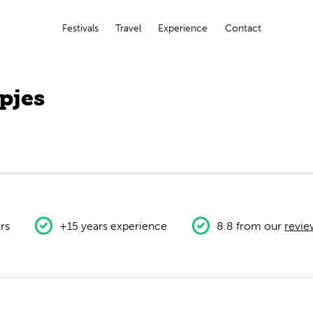
Festivals
Travel
Experience
Contact
pjes
rs
+15 years experience
8.8 from our
revie