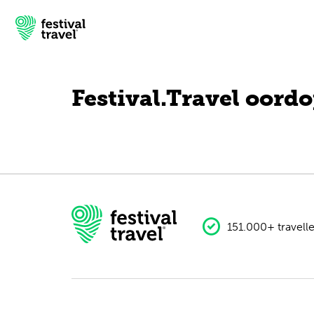
Festival.Travel oordo
Festivals
Travel
Experience
Contact
151.000+ travelle
Dutch
English