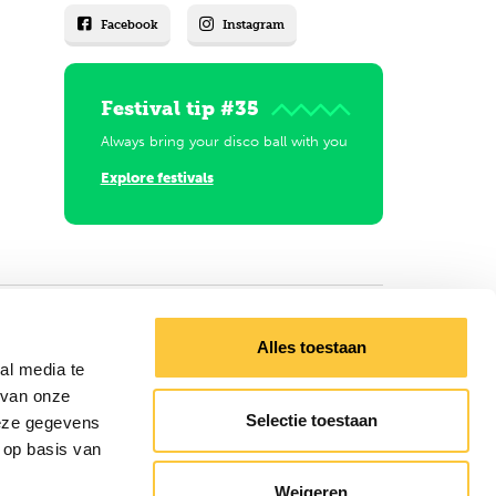
Facebook
Instagram
Festival tip #35
Always bring your disco ball with you
Explore festivals
Alles toestaan
al media te
 van onze
Selectie toestaan
deze gegevens
 op basis van
Weigeren