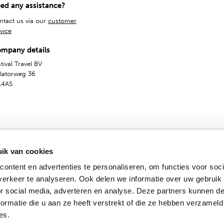
ed any assistance?
ntact us via our
customer
vice
mpany details
tival Travel BV
olatorweg 36
14AS
ik van cookies
ontent en advertenties te personaliseren, om functies voor soci
erkeer te analyseren. Ook delen we informatie over uw gebruik
General Terms
Privacy & Cookies
Dutch
English
or social media, adverteren en analyse. Deze partners kunnen 
© 2009 - 2024 - Festival Travel B.V.
ormatie die u aan ze heeft verstrekt of die ze hebben verzameld
es.