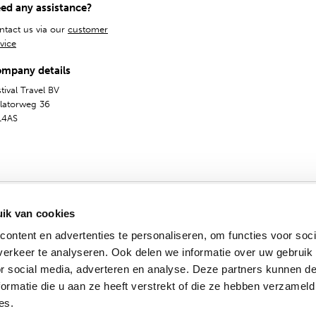
ed any assistance?
ntact us via our
customer
vice
mpany details
tival Travel BV
olatorweg 36
14AS
ik van cookies
ontent en advertenties te personaliseren, om functies voor soci
erkeer te analyseren. Ook delen we informatie over uw gebruik
General Terms
Privacy & Cookies
Dutch
English
or social media, adverteren en analyse. Deze partners kunnen 
© 2009 - 2024 - Festival Travel B.V.
ormatie die u aan ze heeft verstrekt of die ze hebben verzameld
es.