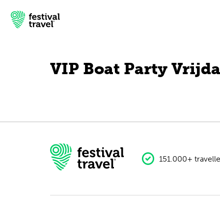
VIP Boat Party Vrijda
Festivals
Travel
Experience
Contact
151.000+ travelle
Dutch
English