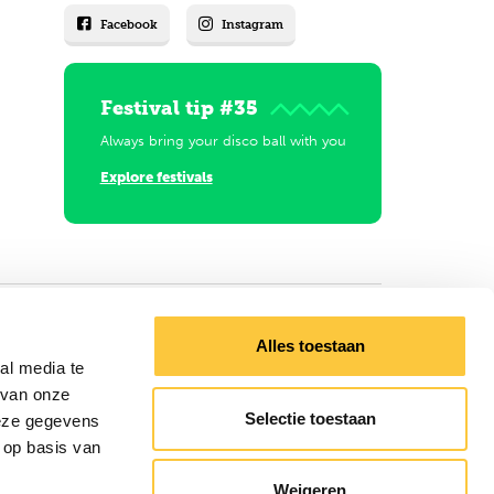
Facebook
Instagram
Festival tip #35
Always bring your disco ball with you
Explore festivals
Alles toestaan
al media te
 van onze
Selectie toestaan
deze gegevens
 op basis van
Weigeren