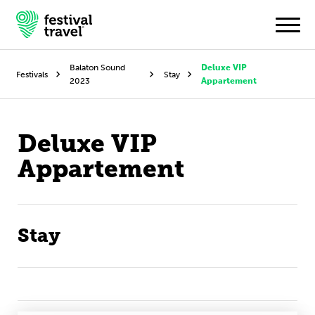
Balaton Sound
Deluxe VIP
Festivals
Stay
2023
Appartement
Festivals
Deluxe VIP
Travel
Appartement
Experience
Contact
Stay
Dutch
English