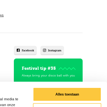
ws
Facebook
Instagram
Festival tip #35
Always bring your disco ball with you
Explore festivals
Alles toestaan
al media te
 van onze