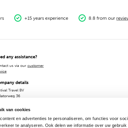
rs
+15 years experience
8.8 from our
revie
ed any assistance?
ntact us via our
customer
vice
mpany details
tival Travel BV
olatorweg 36
14AS
ik van cookies
ontent en advertenties te personaliseren, om functies voor soci
erkeer te analyseren. Ook delen we informatie over uw gebruik