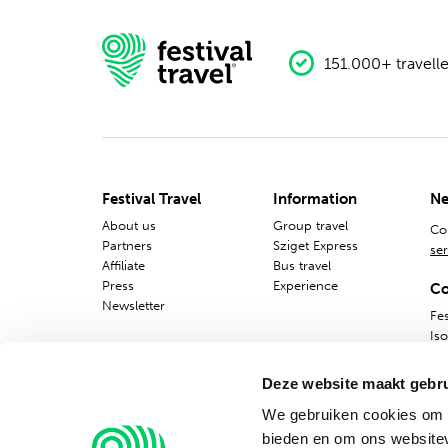
151.000+ travelle
Festival Travel
Information
Ne
About us
Group travel
Co
Partners
Sziget Express
ser
Affiliate
Bus travel
Press
Experience
Co
Newsletter
Fes
Is
10
Deze website maakt gebru
We gebruiken cookies om c
bieden en om ons websitev