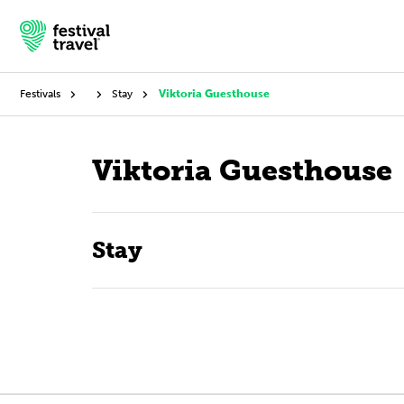
Festivals
Stay
Viktoria Guesthouse
Festivals
Viktoria Guesthouse
Travel
Stay
Experience
Contact
Dutch
English