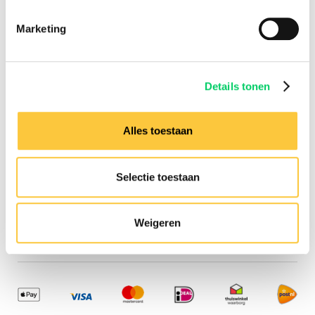
Information
Marketing
Group travel
Sziget Express
Bus travel
Experience
Details tonen
Need any assistance?
Alles toestaan
Contact us via our
customer
service
Selectie toestaan
Company details
Festival Travel BV
Isolatorweg 36
Weigeren
1014AS