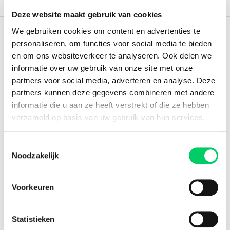
Deze website maakt gebruik van cookies
We gebruiken cookies om content en advertenties te
151.000+ travellers
personaliseren, om functies voor social media te bieden
en om ons websiteverkeer te analyseren. Ook delen we
+15 years experience
informatie over uw gebruik van onze site met onze
8.8 from our
reviews
partners voor social media, adverteren en analyse. Deze
partners kunnen deze gegevens combineren met andere
informatie die u aan ze heeft verstrekt of die ze hebben
verzameld op basis van uw gebruik van hun services.
Facebook
Instagram
Toestemmingsselectie
Noodzakelijk
Festival Travel
About us
Partners
Voorkeuren
Affiliate
Press
Statistieken
Newsletter