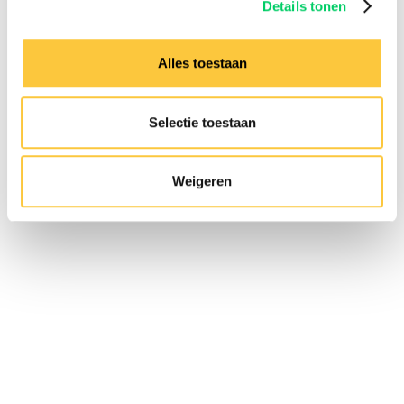
Details tonen
Need any assistance?
Contact us via our
customer
Alles toestaan
service
Company details
Selectie toestaan
Festival Travel BV
Isolatorweg 36
1014AS
Weigeren