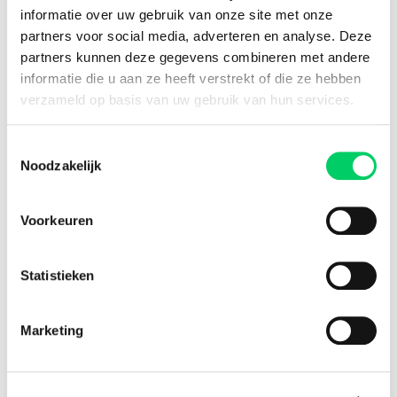
informatie over uw gebruik van onze site met onze
8.8 from our
reviews
partners voor social media, adverteren en analyse. Deze
partners kunnen deze gegevens combineren met andere
informatie die u aan ze heeft verstrekt of die ze hebben
verzameld op basis van uw gebruik van hun services.
Facebook
Instagram
Toestemmingsselectie
Festival Travel
Noodzakelijk
About us
Partners
Voorkeuren
Affiliate
Press
Newsletter
Statistieken
Information
Group travel
Marketing
Sziget Express
Bus travel
Experience