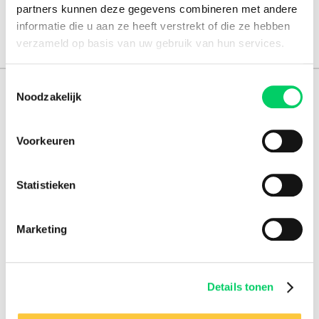
partners kunnen deze gegevens combineren met andere
informatie die u aan ze heeft verstrekt of die ze hebben
verzameld op basis van uw gebruik van hun services.
Toestemmingsselectie
Noodzakelijk
151.000+ travellers
+15 years experience
Voorkeuren
8.8 from our
reviews
Statistieken
Facebook
Instagram
Marketing
Festival Travel
About us
Details tonen
Partners