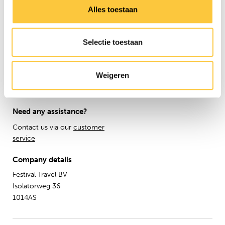
Affiliate
Alles toestaan
Press
Newsletter
Selectie toestaan
Information
Group travel
Sziget Express
Weigeren
Bus travel
Experience
Need any assistance?
Contact us via our
customer
service
Company details
Festival Travel BV
Isolatorweg 36
1014AS