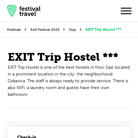
Festivals
Exit Festival 2022
Stay
EXIT Trip Hostel ***
Festivals
EXIT Trip Hostel ***
Travel
EXIT Trip Hostel is one of the best hostels in Novi Sad, located
in a prominent location in the city; the neighborhood
Experience
Grbavica. The staff is always ready to provide service. There is
also WiFi, a laundry room and guests have their own
Contact
bathroom.
English
Check-in