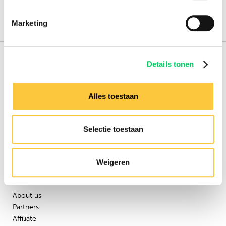
Marketing
151.000+ travellers
Details tonen
+15 years experience
Alles toestaan
8.8 from our
reviews
Selectie toestaan
Facebook
Instagram
Weigeren
Festival Travel
About us
Partners
Affiliate