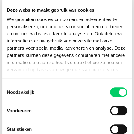
Excluding €6,00 service fee per product
Deze website maakt gebruik van cookies
We gebruiken cookies om content en advertenties te
personaliseren, om functies voor social media te bieden
en om ons websiteverkeer te analyseren. Ook delen we
informatie over uw gebruik van onze site met onze
Check-in
partners voor social media, adverteren en analyse. Deze
4 July 2023
partners kunnen deze gegevens combineren met andere
Check-out
informatie die u aan ze heeft verstrekt of die ze hebben
11 July 2023
verzameld op basis van uw gebruik van hun services.
price from
Toestemmingsselectie
Noodzakelijk
€35,00
Voorkeuren
Book now
Statistieken