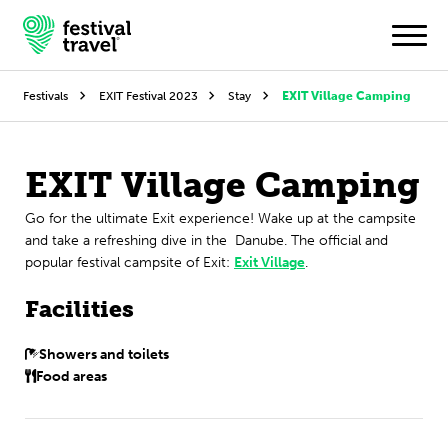
Festivals
EXIT Festival 2023
Stay
EXIT Village Camping
Festivals
EXIT Village Camping
Travel
Go for the ultimate Exit experience! Wake up at the campsite
and take a refreshing dive in the Danube. The official and
Experience
popular festival campsite of Exit:
Exit Village
.
Contact
Facilities
Dutch
Showers and toilets
Food areas
English