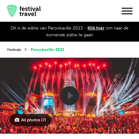
Dit is de editie van Parookaville 2023 -
Klik hier
om naar de
komende editie te gaan
Festivals
Festivals
Parookaville 2023
Travel
Experience
Contact
Dutch
All photos (7)
English