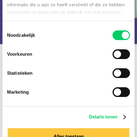
Armin van
Dimitri Vegas &
informatie die u aan ze heeft verstrekt of die ze hebben
Buuren
Like Mike
verzameld op basis van uw gebruik van hun services.
Toestemmingsselectie
Noodzakelijk
Voorkeuren
151.000+ travellers
+15 years experience
Statistieken
8.8 from our
reviews
Marketing
Facebook
Instagram
Details tonen
Festival Travel
Alles toestaan