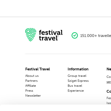
151.000+ travelle
Festival Travel
Information
Ne
About us
Group travel
Co
Partners
Sziget Express
ser
Affiliate
Bus travel
Press
Experience
Co
Newsletter
Fes
Is
10