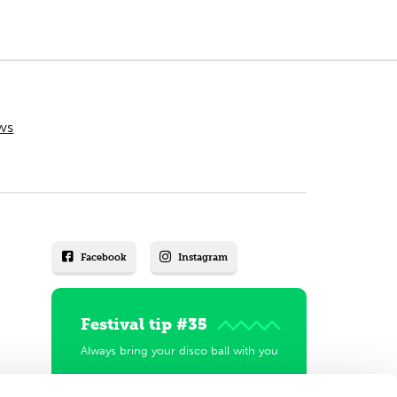
ws
Facebook
Instagram
Festival tip #35
Always bring your disco ball with you
Explore festivals