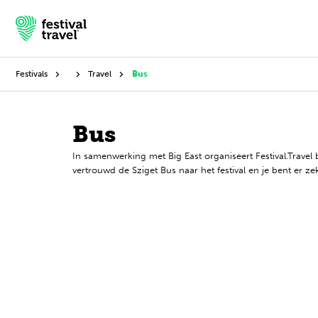
Festivals
Travel
Bus
Festivals
Bus
In samenwerking met Big East organiseert Festival.Travel 
Travel
vertrouwd de Sziget Bus naar het festival en je bent er
Experience
Contact
English