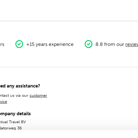
rs
+15 years experience
8.8 from our
revie
ed any assistance?
ntact us via our
customer
vice
mpany details
tival Travel BV
olatorweg 36
14AS