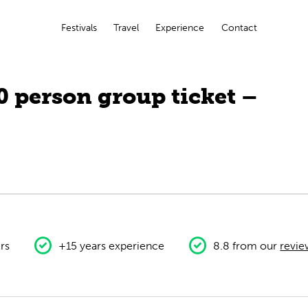
Festivals
Travel
Experience
Contact
0 person group ticket –
rs
+15 years experience
8.8 from our
revie