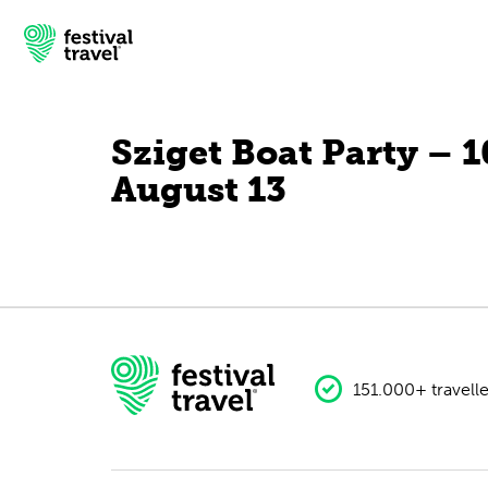
Sziget Boat Party – 1
August 13
Festivals
Travel
Experience
Contact
151.000+ travelle
Dutch
English