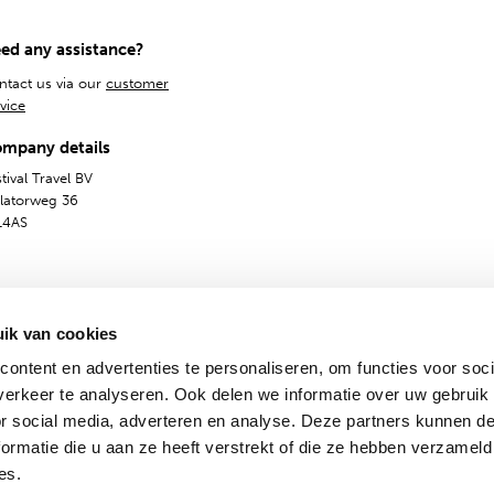
ed any assistance?
ntact us via our
customer
vice
mpany details
tival Travel BV
olatorweg 36
14AS
ik van cookies
ontent en advertenties te personaliseren, om functies voor soci
erkeer te analyseren. Ook delen we informatie over uw gebruik
or social media, adverteren en analyse. Deze partners kunnen 
General Terms
Privacy & Cookies
Dutch
English
ormatie die u aan ze heeft verstrekt of die ze hebben verzameld
es.
© 2009 - 2024 - Festival Travel B.V.