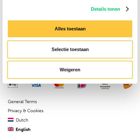
Need any assistance?
Details tonen
Contact us via our
customer
service
Alles toestaan
Company details
Festival Travel BV
Selectie toestaan
Isolatorweg 36
1014AS
Weigeren
General Terms
Privacy & Cookies
Dutch
English