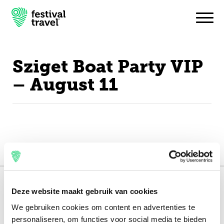
Sziget Boat Party VIP
Festivals
– August 11
Travel
Experience
Contact
Dutch
151.000+ travellers
Deze website maakt gebruik van cookies
English
+15 years experience
We gebruiken cookies om content en advertenties te
personaliseren, om functies voor social media te bieden