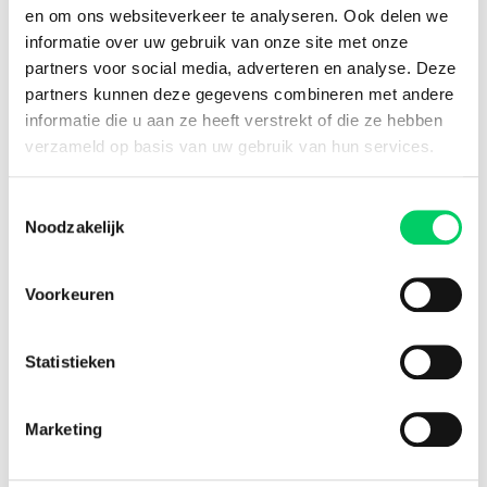
8.8 from our
reviews
en om ons websiteverkeer te analyseren. Ook delen we
informatie over uw gebruik van onze site met onze
partners voor social media, adverteren en analyse. Deze
partners kunnen deze gegevens combineren met andere
Facebook
Instagram
informatie die u aan ze heeft verstrekt of die ze hebben
verzameld op basis van uw gebruik van hun services.
Festival Travel
Toestemmingsselectie
About us
Noodzakelijk
Partners
Affiliate
Press
Voorkeuren
Newsletter
Information
Statistieken
Group travel
Sziget Express
Marketing
Bus travel
Experience