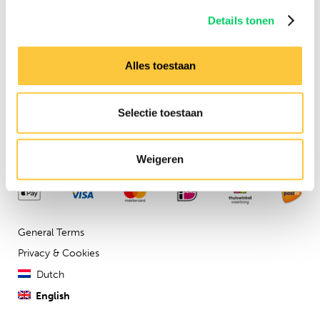
Need any assistance?
Details tonen
Contact us via our
customer
service
Alles toestaan
Company details
Festival Travel BV
Selectie toestaan
Isolatorweg 36
1014AS
Weigeren
General Terms
Privacy & Cookies
Dutch
English