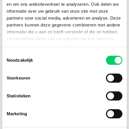
8.8 from our
reviews
en om ons websiteverkeer te analyseren. Ook delen we
informatie over uw gebruik van onze site met onze
partners voor social media, adverteren en analyse. Deze
partners kunnen deze gegevens combineren met andere
Facebook
Instagram
informatie die u aan ze heeft verstrekt of die ze hebben
verzameld op basis van uw gebruik van hun services.
Festival Travel
Toestemmingsselectie
About us
Noodzakelijk
Partners
Affiliate
Press
Voorkeuren
Newsletter
Information
Statistieken
Group travel
Sziget Express
Marketing
Bus travel
Experience