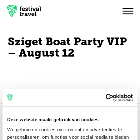
Sziget Boat Party VIP
Festivals
– August 12
Travel
Experience
Contact
Dutch
151.000+ travellers
Deze website maakt gebruik van cookies
English
+15 years experience
We gebruiken cookies om content en advertenties te
personaliseren, om functies voor social media te bieden