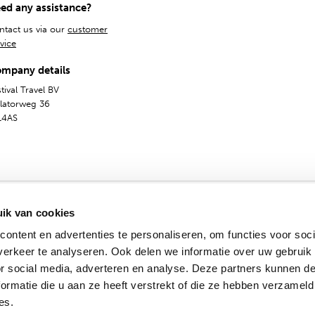
ed any assistance?
ntact us via our
customer
vice
mpany details
tival Travel BV
olatorweg 36
14AS
ik van cookies
ontent en advertenties te personaliseren, om functies voor soci
erkeer te analyseren. Ook delen we informatie over uw gebruik
General Terms
Privacy & Cookies
Dutch
English
or social media, adverteren en analyse. Deze partners kunnen 
© 2009 - 2024 - Festival Travel B.V.
ormatie die u aan ze heeft verstrekt of die ze hebben verzameld
es.