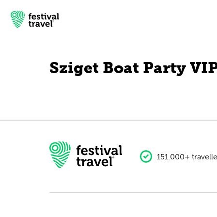
Sziget Boat Party VI
Festivals
Travel
Experience
Contact
151.000+ travelle
Dutch
English