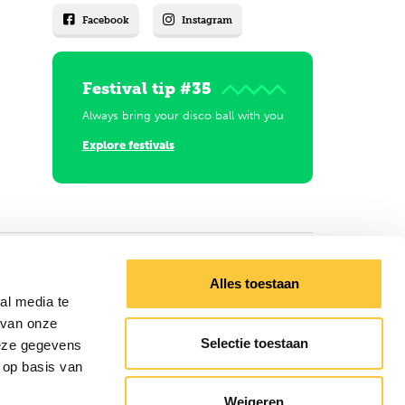
Facebook
Instagram
Festival tip #35
Always bring your disco ball with you
Explore festivals
Alles toestaan
al media te
 van onze
Selectie toestaan
deze gegevens
 op basis van
Weigeren