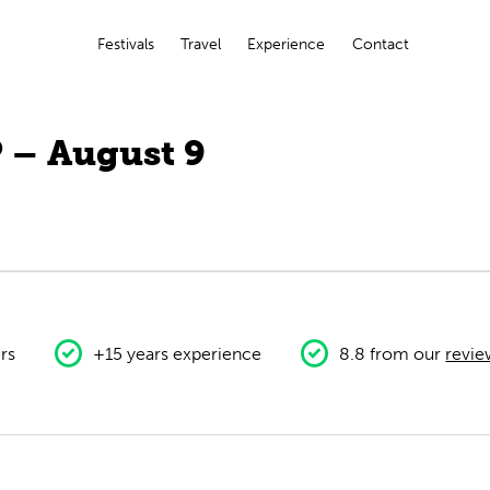
Festivals
Travel
Experience
Contact
P – August 9
rs
+15 years experience
8.8 from our
revie