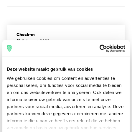
Check-in
8 August 2022
Check-out
16 August 2022
Deze website maakt gebruik van cookies
price pppn
We gebruiken cookies om content en advertenties te
personaliseren, om functies voor social media te bieden
€26,25
en om ons websiteverkeer te analyseren. Ook delen we
informatie over uw gebruik van onze site met onze
Book now
partners voor social media, adverteren en analyse. Deze
partners kunnen deze gegevens combineren met andere
informatie die u aan ze heeft verstrekt of die ze hebben
verzameld op basis van uw gebruik van hun services.