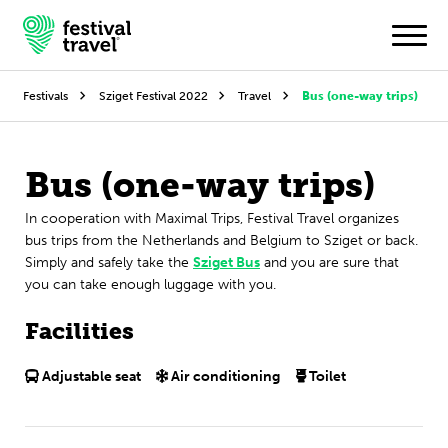
Festivals
Sziget Festival 2022
Travel
Bus (one-way trips)
Festivals
Bus (one-way trips)
Travel
In cooperation with Maximal Trips, Festival Travel organizes
bus trips from the Netherlands and Belgium to Sziget or back.
Experience
Simply and safely take the
Sziget Bus
and you are sure that
you can take enough luggage with you.
Contact
Facilities
Dutch
Adjustable seat
Air conditioning
Toilet
English