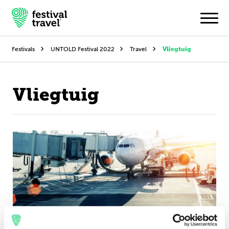
Festivals
UNTOLD Festival 2022
Travel
Vliegtuig
Festivals
Vliegtuig
Travel
Experience
Contact
Dutch
English