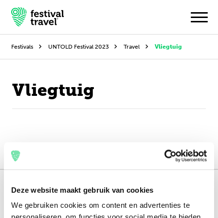
Festivals
UNTOLD Festival 2023
Travel
Vliegtuig
Festivals
Vliegtuig
Travel
Experience
Contact
Dutch
Deze website maakt gebruik van cookies
English
151.000+ travellers
We gebruiken cookies om content en advertenties te
+15 years experience
personaliseren, om functies voor social media te bieden