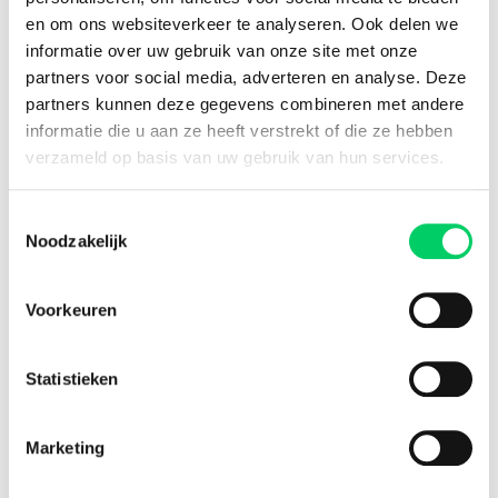
8.8 from our
reviews
en om ons websiteverkeer te analyseren. Ook delen we
informatie over uw gebruik van onze site met onze
partners voor social media, adverteren en analyse. Deze
partners kunnen deze gegevens combineren met andere
informatie die u aan ze heeft verstrekt of die ze hebben
Facebook
Instagram
verzameld op basis van uw gebruik van hun services.
Festival Travel
Toestemmingsselectie
About us
Noodzakelijk
Partners
Affiliate
Press
Voorkeuren
Newsletter
Information
Statistieken
Group travel
Sziget Express
Marketing
Bus travel
Experience