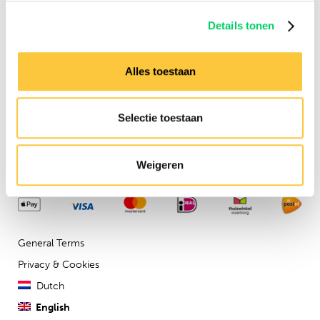
Need any assistance?
Details tonen
Contact us via our
customer
service
Alles toestaan
Company details
Festival Travel BV
Selectie toestaan
Isolatorweg 36
1014AS
Weigeren
General Terms
Privacy & Cookies
Dutch
English